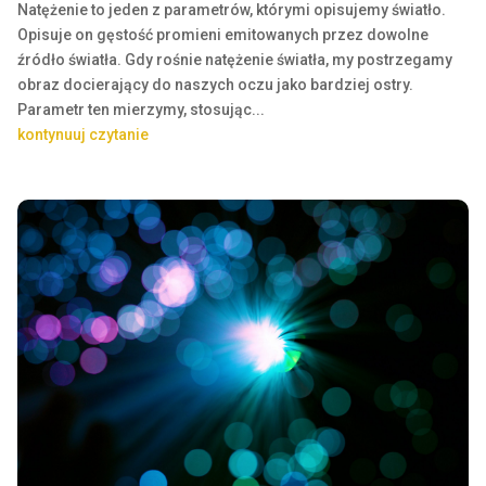
Natężenie to jeden z parametrów, którymi opisujemy światło.
Opisuje on gęstość promieni emitowanych przez dowolne
źródło światła. Gdy rośnie natężenie światła, my postrzegamy
obraz docierający do naszych oczu jako bardziej ostry.
Parametr ten mierzymy, stosując...
kontynuuj czytanie