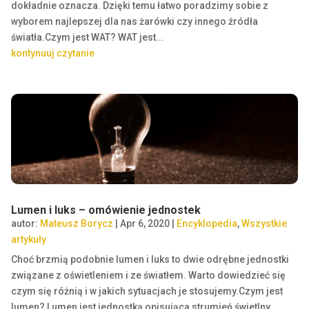
dokładnie oznacza. Dzięki temu łatwo poradzimy sobie z
wyborem najlepszej dla nas żarówki czy innego źródła
światła.Czym jest WAT? WAT jest...
kontynuuj czytanie
Lumen i luks – omówienie jednostek
autor:
Mateusz Borycz
|
Apr 6, 2020
|
Encyklopedia
,
Wszystkie
artykuły
Choć brzmią podobnie lumen i luks to dwie odrębne jednostki
związane z oświetleniem i ze światłem. Warto dowiedzieć się
czym się różnią i w jakich sytuacjach je stosujemy.Czym jest
lumen? Lumen jest jednostką opisująca strumień świetlny.