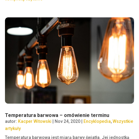
Temperatura barwowa – omówienie terminu
autor:
Kacper Witowski
|
Nov 24, 2020
|
Encyklopedia
,
Wszystkie
artykuły
Temperatura barwowa jest miarą barwy światła. Jej jednostką