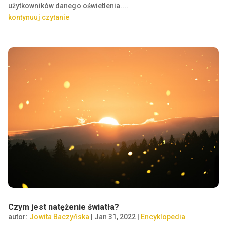
użytkowników danego oświetlenia....
kontynuuj czytanie
Czym jest natężenie światła?
autor:
Jowita Baczyńska
|
Jan 31, 2022
|
Encyklopedia