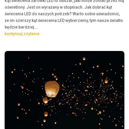
Kąt świecenia żarówki LED to obszar, jaki może zostać przez nią
oświetlony. Jest on wyrażany w stopniach. ​Jak dobrać kąt
świecenia LED do naszych potrzeb? Warto sobie uświadomić,
że im szerszy kąt świecenia LED wybierzemy, tym nasze światło
będzie bardziej...
kontynuuj czytanie