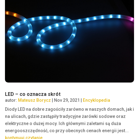
LED – co oznacza skrót
autor:
Mateusz Borycz
|
Nov 29, 2021
|
Encyklopedia
Diody LED na dobre zagościły zarówno w naszych domach, jak i
na ulicach, gdzie zastąpiły tradycyjne żarówki sodowe oraz
elektryczne o dużej mocy. Ich głównymi zaletami są duża
energooszczędność, co przy obecnych cenach energii jest...
kontynuuj czytanie