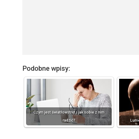
Podobne wpisy:
Czym jest światłowstręt i jak sobie z nim
radzić?
Lume