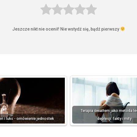
Jeszcze nikt nie ocenił! Nie wstydź się, bądź pierwszy
Terapia światłem jako metoda l
n i luks - omówienie jednostek
depresji: fakty i mity