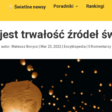
Poradniki
Rankingi
Świetlne newsy
est trwałość źródeł ś
autor:
Mateusz Borycz
|
Mar 23, 2022
|
Encyklopedia
|
0 Komentarzy