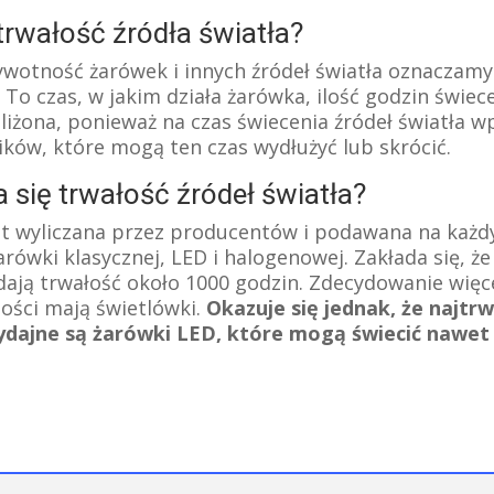
trwałość źródła światła?
żywotność żarówek i innych źródeł światła oznaczamy
. To czas, w jakim działa żarówka, ilość godzin świece
liżona, ponieważ na czas świecenia źródeł światła w
ików, które mogą ten czas wydłużyć lub skrócić.
a się trwałość źródeł światła?
st wyliczana przez producentów i podawana na każ
ówki klasycznej, LED i halogenowej. Zakłada się, że
dają trwałość około 1000 godzin. Zdecydowanie więce
ości mają świetlówki.
Okazuje się jednak, że najtrw
ydajne są żarówki LED, które mogą świecić nawet 