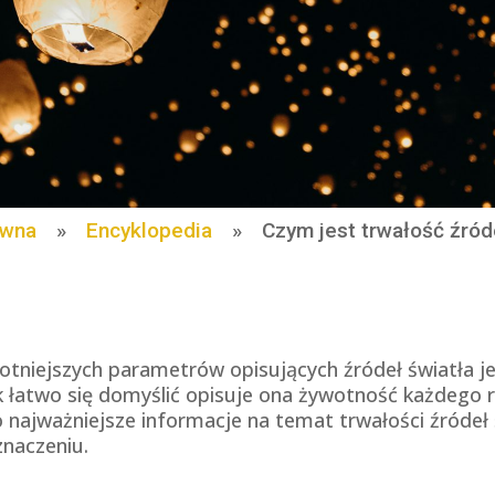
ówna
»
Encyklopedia
»
Czym jest trwałość źród
otniejszych parametrów opisujących źródeł światła je
ak łatwo się domyślić opisuje ona żywotność każdego 
 najważniejsze informacje na temat trwałości źródeł 
 znaczeniu.