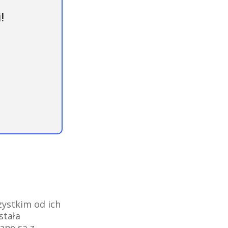
!
zystkim od ich
stała
ane są z