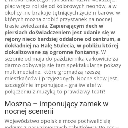
plac wręcz roi się od kolorowych neonów, a w
okolicy nie brakuje tętniących życiem barów, w
których można zrobić przystanek na nocnej
trasie zwiedzania.
Zapierającym dech w
piersiach doświadczeniem jest udanie się w
rejony nieco bardziej oddalone od centrum, a
dokładniej na Halę Stulecia, w pobliżu której
zlokalizowane są ogromne fontanny.
W
sezonie od maja do października całkowicie za
darmo odbywają się tam spektakularne pokazy
multimedialne, które gromadzą rzeszę
mieszkańców i przyjezdnych. Nocne show jest
szczególnie imponujące – gra świateł w
połączeniu z muzyką to prawdziwy teatr!
Moszna – imponujący zamek w
nocnej scenerii
Województwo opolskie może pochwalić się
jednym z najważniejszych zabytków w Polsce –