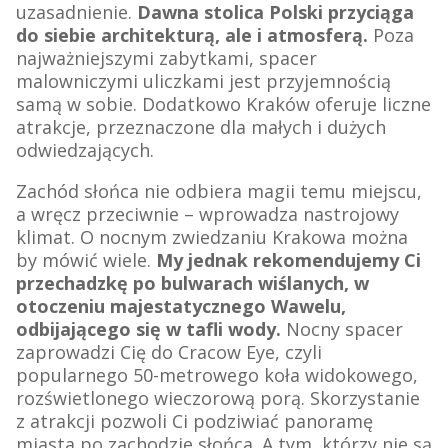
uzasadnienie.
Dawna stolica Polski przyciąga
do siebie architekturą, ale i atmosferą.
Poza
najważniejszymi zabytkami, spacer
malowniczymi uliczkami jest przyjemnością
samą w sobie. Dodatkowo Kraków oferuje liczne
atrakcje, przeznaczone dla małych i dużych
odwiedzających.
Zachód słońca nie odbiera magii temu miejscu,
a wręcz przeciwnie – wprowadza nastrojowy
klimat. O nocnym zwiedzaniu Krakowa można
by mówić wiele.
My jednak rekomendujemy Ci
przechadzkę po bulwarach wiślanych, w
otoczeniu majestatycznego Wawelu,
odbijającego się w tafli wody.
Nocny spacer
zaprowadzi Cię do Cracow Eye, czyli
popularnego 50-metrowego koła widokowego,
rozświetlonego wieczorową porą. Skorzystanie
z atrakcji pozwoli Ci podziwiać panoramę
miasta po zachodzie słońca. A tym, którzy nie są