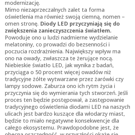
modernizację.
Mimo niezaprzeczalnych zalet ta forma
oświetlenia ma również swoją ciemną, nomen –
omen stronę.
Diody LED przyczyniają się do
zwiększenia zanieczyszczenia światłem.
Powoduje ono u ludzi nadmierne wydzielanie
melatoniny, co prowadzi do bezsenności i
poczucia rozdrażnienia. Największy wpływ ma
ono na owady, zwłaszcza te żerujące nocą.
Niebieskie światło LED, jak wynika z badań,
przyciąga o 50 procent więcej owadów niż
tradycyjne żółte wytwarzane przez żarówki czy
lampy sodowe. Zaburza ono ich rytm życia i
przyczynia się do wymierania tych stworzeń. Jeśli
proces ten będzie postępował, a zastępowanie
tradycyjnego oświetlenia diodami LED na naszych
ulicach jest bardzo kuszące dla włodarzy miast,
będzie to miało negatywne konsekwencje dla
całego ekosystemu. Prawdopodobne jest, że
obecna oszczędność, w przyszłości okaże się