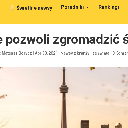
Poradniki
Rankingi
Świetlne newsy
e pozwoli zgromadzić ś
:
Mateusz Borycz
|
Apr 30, 2021
|
Newsy z branży i ze świata
|
0 Komen