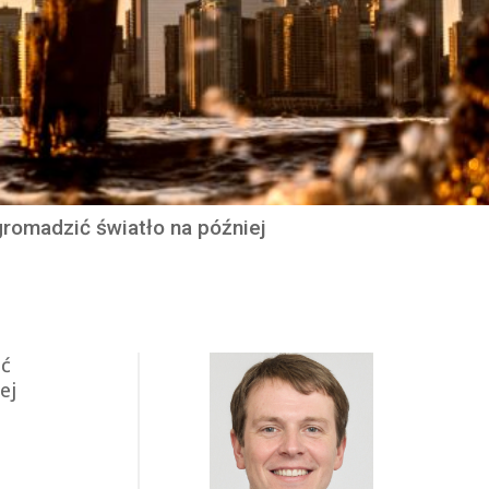
gromadzić światło na później
ać
ej