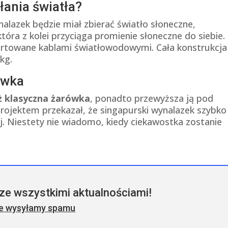
łania światła?
lazek będzie miał zbierać światło słoneczne,
óra z kolei przyciąga promienie słoneczne do siebie.
ortowane kablami światłowodowymi. Cała konstrukcj
kg.
ówka
iż klasyczna żarówka
, ponadto przewyższa ją pod
rojektem przekazał, że singapurski wynalazek szybko
ej. Niestety nie wiadomo, kiedy ciekawostka zostanie
ze wszystkimi aktualnościami!
ie wysyłamy spamu