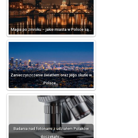
Magia po zmroku – jakie miasta w Polsce są…
Zanieczyszczenie światłem oraz jego skutki w
Polsce…
Badania nad fotonami z udziałem Polaków
doczekały…