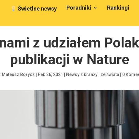
Poradniki
Rankingi
Świetlne newsy
nami z udziałem Pola
publikacji w Nature
:
Mateusz Borycz
|
Feb 26, 2021
|
Newsy z branży i ze świata
|
0 Komen