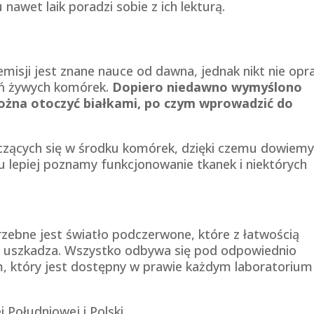
awet laik poradzi sobie z ich lekturą.
emisji jest znane nauce od dawna, jednak nikt nie op
ań żywych komórek.
Dopiero niedawno wymyślono
można otoczyć białkami, po czym wprowadzić do
czących się w środku komórek, dzięki czemu dowiemy
ciu lepiej poznamy funkcjonowanie tkanek i niektórych
rzebne jest światło podczerwone, które z łatwością
nie uszkadza. Wszystko odbywa się pod odpowiednio
który jest dostępny w prawie każdym laboratorium
 Południowej i Polski.