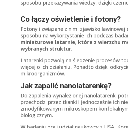
sposobu przekazywania wiedzy, dzięki czemu n
Co łączy oświetlenie i fotony?
Fotony i związane z nimi zjawisko lawinowej 
sposobu na wykorzystanie ich podczas bad
miniaturowe latarnie, które z wierzchu 
wybranych struktur
.
Latarenki pozwolą na śledzenie procesów to
więcej o ich działaniu. Ponadto dzięki odkry
mikroorganizmów.
Jak zapalić nanolatarenkę?
Do zapalenia wynalezionej nanolatarenki pot
przechodzi przez tkanki i jednocześnie ich 
zmodyfikowanym mikroskopem konfokalnym, 
biologicznym.
W badaniu brali udział naukowcy z USA, Korei