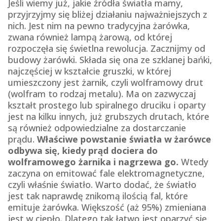
Jeśli wiemy już, jakie źródła światła mamy,
przyjrzyjmy się bliżej działaniu najważniejszych z
nich. Jest nim na pewno tradycyjna żarówka,
zwana również lampą żarową, od której
rozpoczęła się świetlna rewolucja. Zacznijmy od
budowy żarówki. Składa się ona ze szklanej bańki,
najczęściej w kształcie gruszki, w której
umieszczony jest żarnik, czyli wolframowy drut
(wolfram to rodzaj metalu). Ma on zazwyczaj
kształt prostego lub spiralnego druciku i oparty
jest na kilku innych, już grubszych drutach, które
są również odpowiedzialne za dostarczanie
prądu.
Właściwe powstanie światła w żarówce
odbywa się, kiedy prąd dociera do
wolframowego żarnika i nagrzewa go.
Wtedy
zaczyna on emitować fale elektromagnetyczne,
czyli właśnie światło. Warto dodać, że światło
jest tak naprawdę znikomą ilością fal, które
emituje żarówka. Większość (aż 95%) zmieniana
jest w ciepło. Dlatego tak łatwo jest oparzyć się