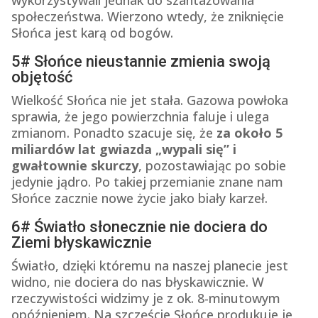
wykorzystywali jednak do szantażowania
społeczeństwa. Wierzono wtedy, że zniknięcie
Słońca jest karą od bogów.
5# Słońce nieustannie zmienia swoją
objętość
Wielkość Słońca nie jet stała. Gazowa powłoka
sprawia, że jego powierzchnia faluje i ulega
zmianom. Ponadto szacuje się, że
za około 5
miliardów lat gwiazda „wypali się” i
gwałtownie skurczy
, pozostawiając po sobie
jedynie jądro. Po takiej przemianie znane nam
Słońce zacznie nowe życie jako biały karzeł.
6# Światło słonecznie nie dociera do
Ziemi błyskawicznie
Światło, dzięki któremu na naszej planecie jest
widno, nie dociera do nas błyskawicznie. W
rzeczywistości widzimy je z ok. 8-minutowym
opóźnieniem. Na szczęście Słońce produkuje je