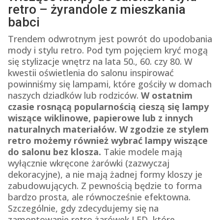
retro – żyrandole z mieszkania
babci
Trendem odwrotnym jest powrót do upodobania
mody i stylu retro. Pod tym pojęciem kryć mogą
się stylizacje wnętrz na lata 50., 60. czy 80. W
kwestii oświetlenia do salonu inspirować
powinniśmy się lampami, które gościły w domach
naszych dziadków lub rodziców.
W ostatnim
czasie rosnącą popularnością cieszą się lampy
wiszące wiklinowe, papierowe lub z innych
naturalnych materiałów. W zgodzie ze stylem
retro możemy również wybrać lampy wiszące
do salonu bez klosza.
Takie modele mają
wyłącznie wkręcone żarówki (zazwyczaj
dekoracyjne), a nie mają żadnej formy kloszy je
zabudowujących. Z pewnością będzie to forma
bardzo prosta, ale równocześnie efektowna.
Szczególnie, gdy zdecydujemy się na
zamontowanie retro żarówek LED, które