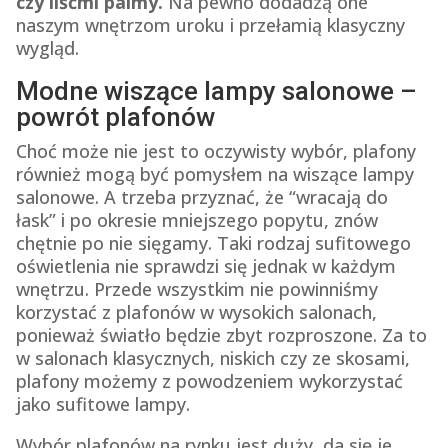
czy liśćmi palmy.
Na pewno dodadzą one
naszym wnętrzom uroku i przełamią klasyczny
wygląd.
Modne wiszące lampy salonowe –
powrót plafonów
Choć może nie jest to oczywisty wybór, plafony
również mogą być pomysłem na wiszące lampy
salonowe. A trzeba przyznać, że “wracają do
łask” i po okresie mniejszego popytu, znów
chętnie po nie sięgamy. Taki rodzaj sufitowego
oświetlenia nie sprawdzi się jednak w każdym
wnętrzu. Przede wszystkim nie powinniśmy
korzystać z plafonów w wysokich salonach,
ponieważ światło będzie zbyt rozproszone. Za to
w salonach klasycznych, niskich czy ze skosami,
plafony możemy z powodzeniem wykorzystać
jako sufitowe lampy.
Wybór plafonów na rynku jest duży, da się je