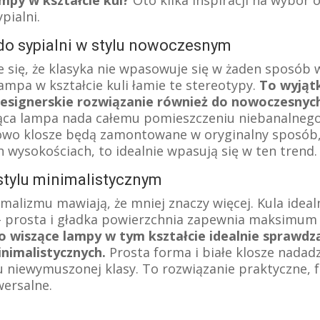
pialni.
do sypialni w stylu nowoczesnym
 się, że klasyka nie wpasowuje się w żaden sposób w
ampa w kształcie kuli łamie te stereotypy.
To wyją
designerskie rozwiązanie również do nowoczesnyc
ca lampa nada całemu pomieszczeniu niebanalnego
kowo klosze będą zamontowane w oryginalny sposób
 wysokościach, to idealnie wpasują się w ten trend.
 stylu minimalistycznym
malizmu mawiają, że mniej znaczy więcej. Kula ideal
ę – prosta i gładka powierzchnia zapewnia maksimum 
o wiszące lampy w tym kształcie idealnie sprawdzą
inimalistycznych.
Prosta forma i białe klosze nadad
 niewymuszonej klasy. To rozwiązanie praktyczne, f
wersalne.