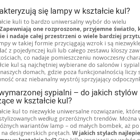
kteryzują się lampy w kształcie kul?
łcie kuli to bardzo uniwersalny wybór do wielu
Zapewniają one rozproszone, przyjemne światło, 
e i nadaje całej przestrzeni o wiele bardziej przyt
py w takiej formie przyciągają wzrok i są niezwykle
dać z pojedynczej kuli lub całego zestawu kloszy za
ościach, co nadaje pomieszczeniu nowoczesny chara
cie kul są najchętniej wybierane do salonów i sypialn
 naszych domach, gdzie poza funkcjonalnością liczy 
ność oraz niebanalny wystrój sprzyjający odpoczyn
wymarzonej sypialni – do jakich stylów
ące w kształcie kul?
łcie kul to niezwykle uniwersalne rozwiązanie, któr
 stylizowanych według przeróżnych trendów. Można 
óżnych wariantów lamp – od małych bombek, aż po 
na designerskich prętach.
W jakich stylach najlepi
ampy w kształcie kul?
Oto kilka inspiracji na wybór 