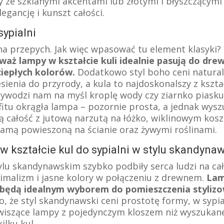
py ze szklanymi akcentami lub złotymi i błyszczącym
legancję i kunszt całości.
sypialni
ha przepych. Jak więc wpasować tu element klasyki?
waż lampy w kształcie kuli idealnie pasują do dre
iepłych kolorów.
Dodatkowo styl boho ceni natural
sienia do przyrody, a kula to najdoskonalszy z kszt
zywodzi nam na myśl kroplę wody czy ziarnko piasku
ufitu okrągła lampa – pozornie prosta, a jednak wys
ą całość z jutową narzutą na łóżko, wiklinowym kos
amą powieszoną na ścianie oraz żywymi roślinami.
w kształcie kul do sypialni w stylu skandyn
tylu skandynawskim szybko podbiły serca ludzi na ca
nimalizm i jasne kolory w połączeniu z drewnem.
Lam
li będą idealnym wyborem do pomieszczenia styli
o, że styl skandynawski ceni prostotę formy, w sypia
wiszące lampy z pojedynczym kloszem niż wyszuka
ilku kul.