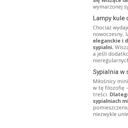
wymarzonej sy
Lampy kule 
Chociaż wydaje
nowoczesny, l
eleganckie i 
sypialni.
Wiszą
a jeśli dodat
nieregularnych
Sypialnia w
Miłośnicy mini
w tę filozofi
treści.
Dlateg
sypialniach m
pomieszczeniu
niezwykle uni