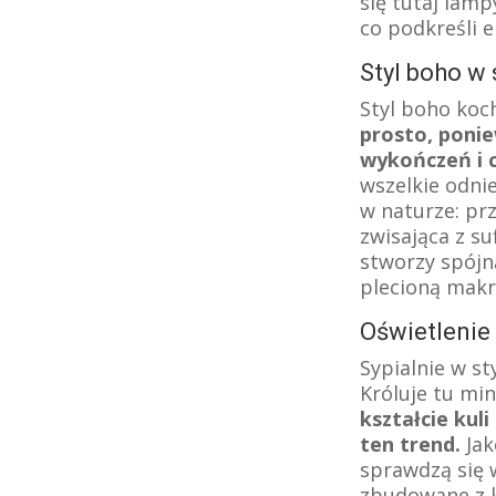
się tutaj lam
co podkreśli e
Styl boho w 
Styl boho koc
prosto, ponie
wykończeń i c
wszelkie odnie
w naturze: pr
zwisająca z s
stworzy spójn
plecioną makr
Oświetlenie 
Sypialnie w s
Króluje tu mi
kształcie ku
ten trend.
Jak
sprawdzą się 
zbudowane z k