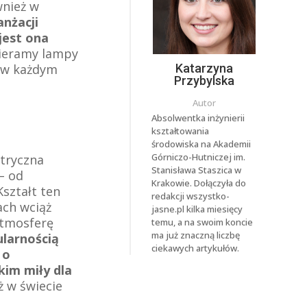
wnież w
nżacji
 jest ona
bieramy lampy
e w każdym
Katarzyna
Przybylska
Autor
Absolwentka inżynierii
kształtowania
środowiska na Akademii
Górniczo-Hutniczej im.
etryczna
Stanisława Staszica w
– od
Krakowie. Dołączyła do
ształt ten
redakcji wszystko-
ach wciąż
jasne.pl kilka miesięcy
atmosferę
temu, a na swoim koncie
ma już znaczną liczbę
ularnością
ciekawych artykułów.
 o
kim miły dla
ż w świecie