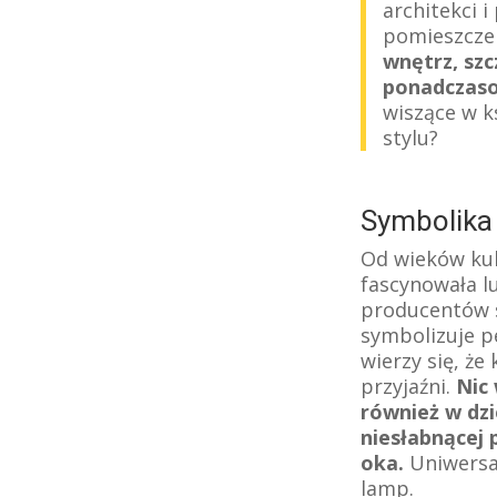
architekci i
pomieszcze
wnętrz, szc
ponadczaso
wiszące w k
stylu?
Symbolika 
Od wieków kul
fascynowała l
producentów s
symbolizuje pe
wierzy się, że
przyjaźni.
Nic 
również w dz
niesłabnącej 
oka.
Uniwersal
lamp.