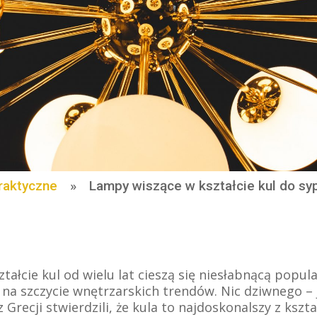
raktyczne
»
Lampy wiszące w kształcie kul do sypi
ałcie kul od wielu lat cieszą się niesłabnącą popula
ę na szczycie wnętrzarskich trendów. Nic dziwnego – 
z Grecji stwierdzili, że kula to najdoskonalszy z kszta