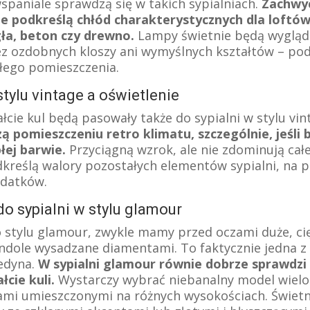
wspaniale sprawdzą się w takich sypialniach.
Zachwy
ie podkreślą chłód charakterystycznych dla loftó
gła, beton czy drewno.
Lampy świetnie będą wygląd
ez ozdobnych kloszy ani wymyślnych kształtów – pod
ałego pomieszczenia.
stylu vintage a oświetlenie
cie kul będą pasowały także do sypialni w stylu vin
ą pomieszczeniu retro klimatu, szczególnie, jeśli
łej barwie.
Przyciągną wzrok, ale nie zdominują całe
kreślą walory pozostałych elementów sypialni, na p
odatków.
o sypialni w stylu glamour
 stylu glamour, zwykle mamy przed oczami duże, cię
ndole wysadzane diamentami. To faktycznie jedna z
jedyna.
W sypialni glamour równie dobrze sprawdzi 
łcie kuli.
Wystarczy wybrać niebanalny model wiel
ami umieszczonymi na różnych wysokościach. Świet