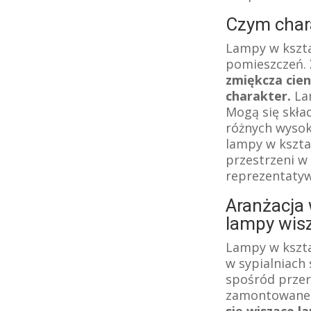
Czym chara
Lampy w kszta
pomieszczeń.
zmiękcza cieni
charakter.
Lam
Mogą się skła
różnych wysok
lampy w kształ
przestrzeni w
reprezentatyw
Aranżacja 
lampy wisz
Lampy w kszta
w sypialniach
spośród przer
zamontowane 
się wiszące l