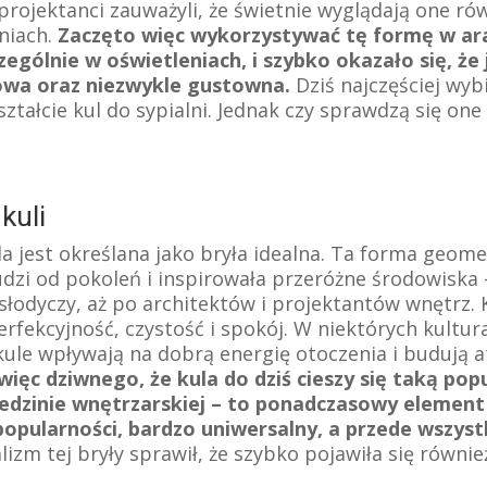
 projektanci zauważyli, że świetnie wyglądają one ró
niach.
Zaczęto więc wykorzystywać tę formę w ara
zególnie w oświetleniach, i szybko okazało się, że
wa oraz niezwykle gustowna.
Dziś najczęściej wy
ształcie kul do sypialni. Jednak czy sprawdzą się on
kuli
a jest określana jako bryła idealna. Ta forma geom
udzi od pokoleń i inspirowała przeróżne środowiska 
łodyczy, aż po architektów i projektantów wnętrz. K
rfekcyjność, czystość i spokój. W niektórych kultur
 kule wpływają na dobrą energię otoczenia i budują 
więc dziwnego, że kula do dziś cieszy się taką pop
iedzinie wnętrzarskiej – to ponadczasowy element
popularności, bardzo uniwersalny, a przede wszyst
izm tej bryły sprawił, że szybko pojawiła się równie