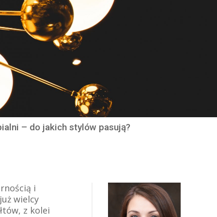
alni – do jakich stylów pasują?
rnością i
już wielcy
łtów, z kolei