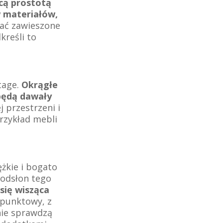
cą prostotą
w materiałów,
ać zawieszone
kreśli to
tage.
Okrągłe
 będą dawały
j przestrzeni i
rzykład mebli
żkie i bogato
 odsłon tego
się wisząca
opunktowy, z
nie sprawdzą