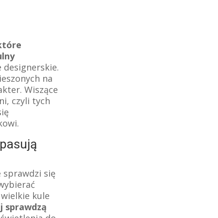
które
ulny
 designerskie.
wieszonych na
kter. Wiszące
i, czyli tych
się
kowi.
 pasują
e sprawdzi się
wybierać
wielkie kule
ej sprawdzą
oświetlenia do