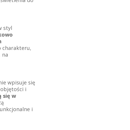
 styl
tkowo
h
 charakteru,
, na
nie wpisuje się
objętości i
 się w
zą
unkcjonalne i