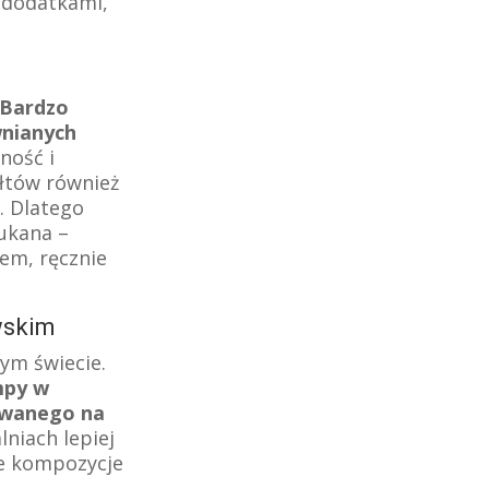
i dodatkami,
Bardzo
wnianych
ność i
ałtów również
. Dlatego
zukana –
zem, ręcznie
awskim
łym świecie.
py w
zowanego na
lniach lepiej
ne kompozycje