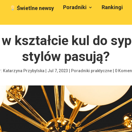
Poradniki
Rankingi
Świetlne newsy
 kształcie kul do sypi
stylów pasują?
r:
Katarzyna Przybylska
|
Jul 7, 2023
|
Poradniki praktyczne
|
0 Komen