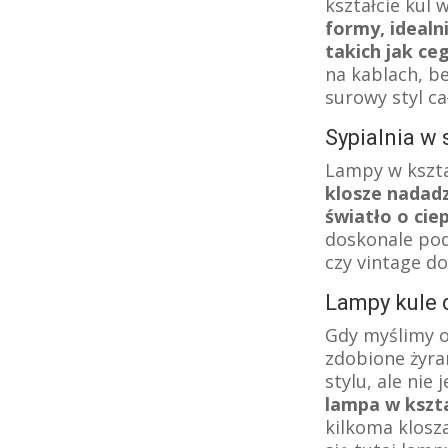
kształcie kul 
formy, idealn
takich jak ce
na kablach, b
surowy styl c
Sypialnia w 
Lampy w kształ
klosze nadadz
światło o ciep
doskonale pod
czy vintage d
Lampy kule d
Gdy myślimy o
zdobione żyra
stylu, ale nie 
lampa w kszta
kilkoma klosz