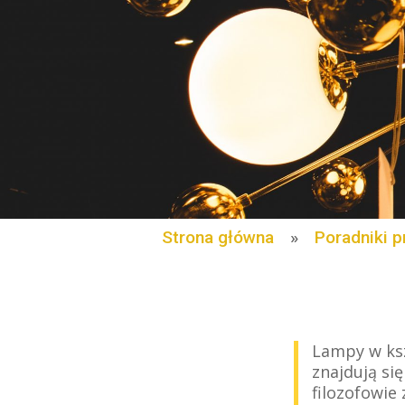
Strona główna
»
Poradniki p
Lampy w kszt
znajdują si
filozofowie 