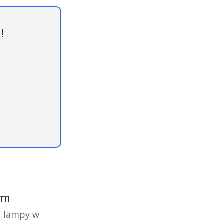
!
nym
e lampy w