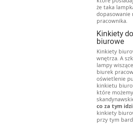
które posiadaj
że taka lampk
dopasowanie m
pracownika.
Kinkiety d
biurowe
Kinkiety biur
wnętrza. A sz
lampy wiszące
biurek pracow
oświetlenie p
kinkietu biur
które możemy n
skandynawski
co za tym idz
kinkiety biur
przy tym bard