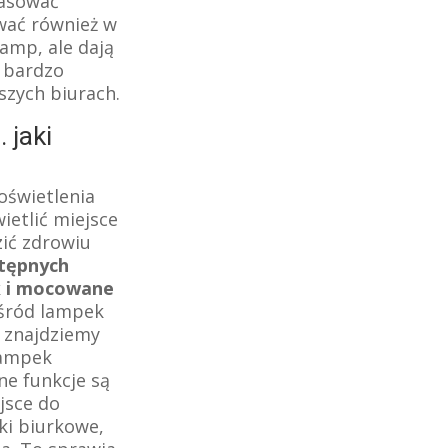
pasować
wać również w
amp, ale dają
ż bardzo
szych biurach.
 jaki
oświetlenia
ietlić miejsce
zić zdrowiu
tępnych
ak i mocowane
śród lampek
e znajdziemy
lampek
ne funkcje są
jsce do
ki biurkowe,