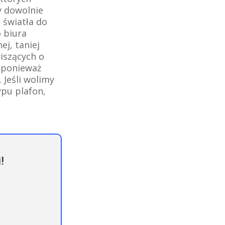
y dowolnie
 światła do
 biura
ej, taniej
iszących o
, ponieważ
Jeśli wolimy
pu plafon,
!