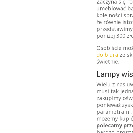
Zaczyna się ro
umeblować bąd
kolejności sp
że równie isto
przedstawimy 
poniżej 300 zł
Osobiście moż
do biura
ze sk
świetnie.
Lampy wisz
Wielu z nas u
musi tak jedn
zakupimy oświ
ponieważ zysk
parametrami. 
możemy kupić 
polecamy prze
bardzo prosty