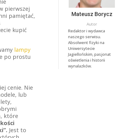
nie
w pierwszej
Mateusz Borycz
inni pamiętać,
ś
Autor
ecie kupić
Redaktor i wydawca
naszego serwisu.
Absolwent fizyki na
Uniwersytecie
ywamy
lampy
Jagiellońskim, pasjonat
ne po prostu
oświetlenia i historii
wynalazków.
ej cenie. Nie
odele, lub
lety,
obrymi
, które
lkości
i”.
Jest to
których