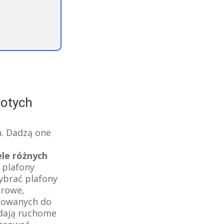
łotych
n. Dadzą one
ele różnych
 plafony
ybrać plafony
urowe,
ocowanych do
adają ruchome