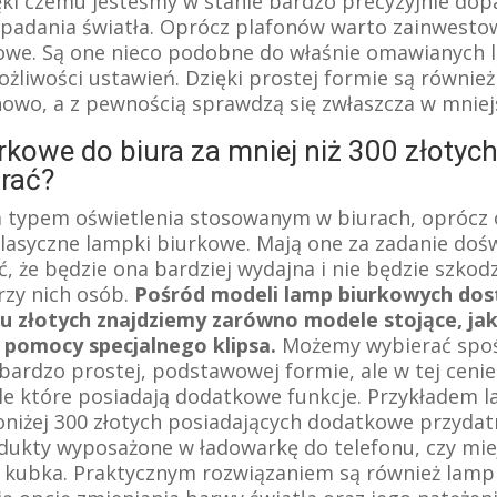
ęki czemu jesteśmy w stanie bardzo precyzyjnie do
t padania światła. Oprócz plafonów warto zainwesto
we. Są one nieco podobne do właśnie omawianych l
ożliwości ustawień. Dzięki prostej formie są równie
nowo, a z pewnością sprawdzą się zwłaszcza w mniej
kowe do biura za mniej niż 300 złotych.
rać?
typem oświetlenia stosowanym w biurach, oprócz 
lasyczne lampki biurkowe. Mają one za zadanie dośw
ć, że będzie ona bardziej wydajna i nie będzie szkod
rzy nich osób.
Pośród modeli lamp biurkowych dos
tu złotych znajdziemy zarówno modele stojące, j
 pomocy specjalnego klipsa.
Możemy wybierać spo
bardzo prostej, podstawowej formie, ale w tej ceni
e które posiadają dodatkowe funkcje. Przykładem 
niżej 300 złotych posiadających dodatkowe przydat
dukty wyposażone w ładowarkę do telefonu, czy mie
kubka. Praktycznym rozwiązaniem są również lamp