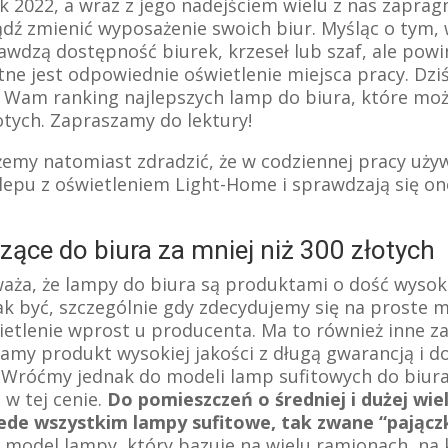
k 2022, a wraz z jego nadejściem wielu z nas zaprag
ź zmienić wyposażenie swoich biur. Myśląc o tym, 
rawdzą dostępność biurek, krzeseł lub szaf, ale pow
tne jest odpowiednie oświetlenie miejsca pracy. Dzi
Wam ranking najlepszych lamp do biura, które moż
otych. Zapraszamy do lektury!
emy natomiast zdradzić, że w codziennej pracy uż
lepu z oświetleniem Light-Home i sprawdzają się o
ące do biura za mniej niż 300 złotych
waża, że lampy do biura są produktami o dość wysoki
ak być, szczególnie gdy zdecydujemy się na proste m
etlenie wprost u producenta. Ma to również inne za
amy produkt wysokiej jakości z długą gwarancją i d
Wróćmy jednak do modeli lamp sufitowych do biura
w tej cenie.
Do pomieszczeń o średniej i dużej wie
de wszystkim lampy sufitowe, tak zwane “pajączk
 model lampy, który bazuje na wielu ramionach, na 