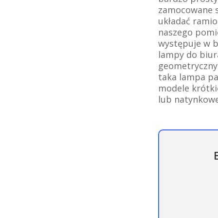
zamocowane są
układać ramio
naszego pomie
występuje w ba
lampy do biur
geometrycznyc
taka lampa pa
modele krótki
lub natynkowe