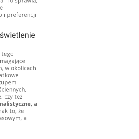
a. To sprawia,
ne
 i preferencji
świetlenie
 tego
omagające
, w okolicach
datkowe
akupem
ściennych,
, czy też
malistyczne, a
nak to, że
zasowym, a