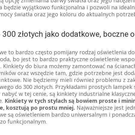
ą opcję zmieniania barwy światła oraz jego natężeni
a będzie wyjątkowo funkcjonalna i pozwoli na ideal
ocy światła oraz jego koloru do aktualnych potrzeb
o 300 złotych jako dodatkowe, boczne o
owe to bardzo często pomijany rodzaj oświetlenia do
koda, bo jest to bardzo praktyczne oświetlenie wsp
. Kinkiety do biura możemy zamontować na ścianach
ników oraz wszędzie tam, gdzie potrzebne jest do
unktowe. Nie będziemy mieli również problemu z z
owego do 300 złotych. Przykładami prostych lampek 
abyć w tej cenie, są kinkiety industrialne klasyczne
e.
Kinkiety w tych stylach są bowiem proste i mini
ie, kosztują po prostu mniej.
Najważniejsze jest jed
owe są oświetleniem bardzo uniwersalnym i ponadc
zo funkcjonalnym.