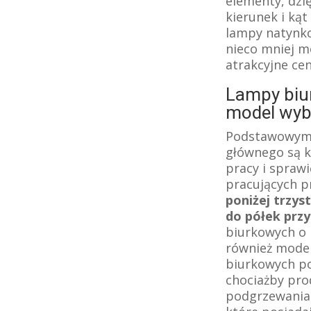
elementy, dzi
kierunek i ką
lampy natynko
nieco mniej m
atrakcyjne ce
Lampy biur
model wyb
Podstawowym 
głównego są k
pracy i sprawi
pracujących p
poniżej trzys
do półek przy
biurkowych o 
również model
biurkowych po
chociażby pro
podgrzewania 